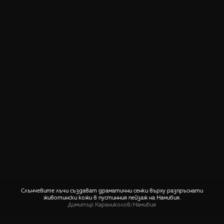
Слънчевите лъчи създават драматични сенки върху разпръснати
животински кожи в пустинния пейзаж на Намибия.
Димитър Караниколов
/
Намибия
СПОДЕЛИ