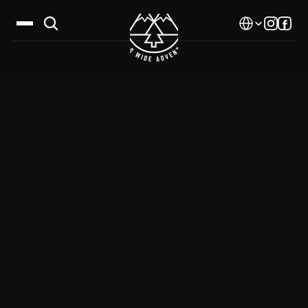
Select Language
Дестинации
Календар
Истории
Галерия
Блог
За нас
Контакти