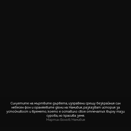
Силуетите на мъртвите дървета, изправени срещу безкрайния син
небесен фон и оранжевите дюни на Намибия, разказват история за
устойчивост и времето, което е оставило своя отпечатък върху тази
сурова, но красива земя.
Мартин Бонов
/
Намибия
СПОДЕЛИ