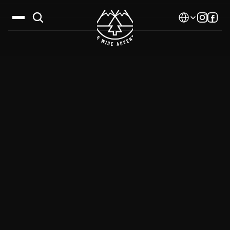
Select Language
Дестинации
Календар
Истории
Галерия
Блог
За нас
Контакти