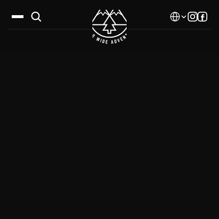
Select Language
Дестинации
Календар
Истории
Галерия
Блог
За нас
Контакти