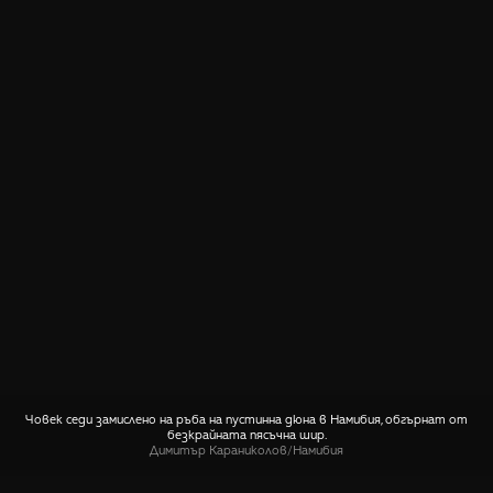
Човек седи замислено на ръба на пустинна дюна в Намибия, обгърнат от
безкрайната пясъчна шир.
Димитър Караниколов
/
Намибия
СПОДЕЛИ