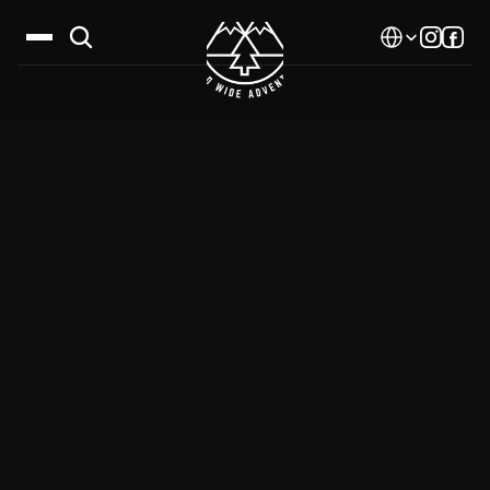
Select Language
Дестинации
Календар
Истории
Галерия
Блог
За нас
Контакти