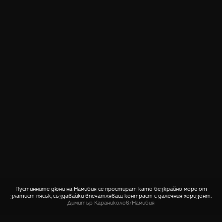
Пустинните дюни на Намибия се простират като безкрайно море от
златист пясък, създавайки впечатляващ контраст с далечния хоризонт.
Димитър Караниколов
/
Намибия
СПОДЕЛИ