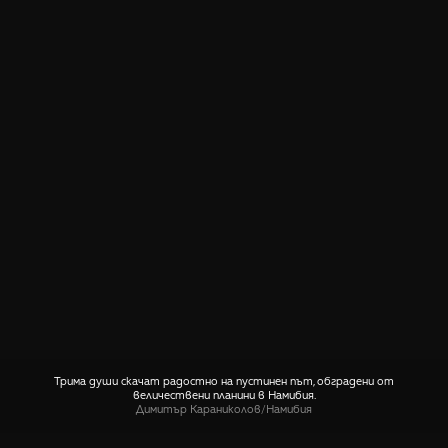
Трима души скачат радостно на пустинен път, обградени от
величествени планини в Намибия.
Димитър Караниколов
/
Намибия
СПОДЕЛИ