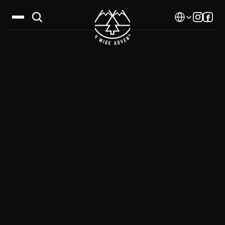
Select Language
Дестинации
Календар
Истории
Галерия
Блог
За нас
Контакти