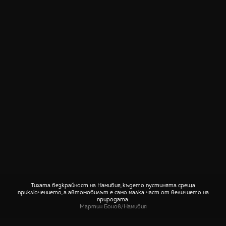
Тихата безкрайност на Намибия, където пустинята среща
приключението, а автомобилът е само малка част от величието на
природата.
Мартин Бонов
/
Намибия
СПОДЕЛИ