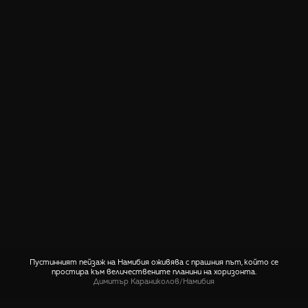
Пустинният пейзаж на Намибия оживява с прашния път, който се
простира към величествените планини на хоризонта.
Димитър Караниколов
/
Намибия
СПОДЕЛИ