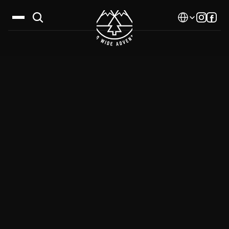
Select Language
Дестинации
Календар
Истории
Галерия
Блог
За нас
Контакти