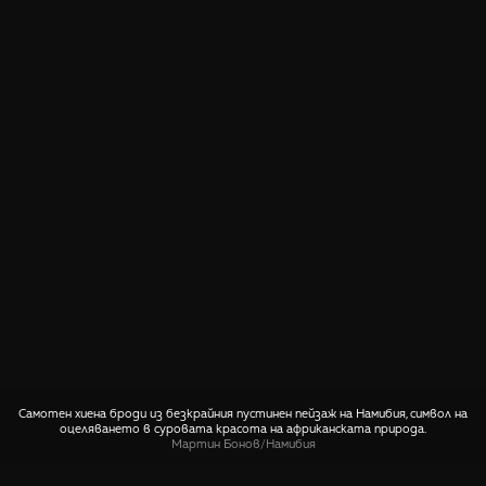
Самотен хиена броди из безкрайния пустинен пейзаж на Намибия, символ на
оцеляването в суровата красота на африканската природа.
Мартин Бонов
/
Намибия
СПОДЕЛИ