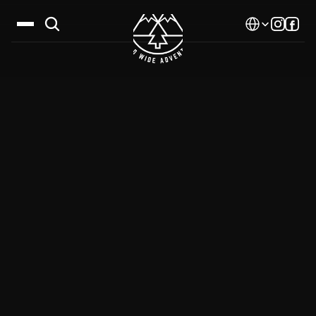
Select Language
Дестинации
Календар
Истории
Галерия
Блог
За нас
Контакти