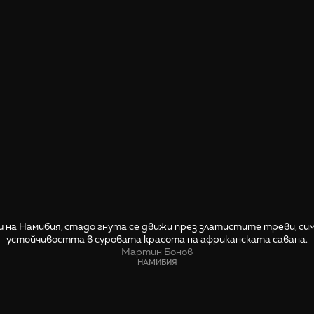
 на Намибия, стадо гнута се движи през златистите треви, си
устойчивостта в суровата красота на африканската савана.
Мартин Бонов
НАМИБИЯ
СПОДЕЛИ