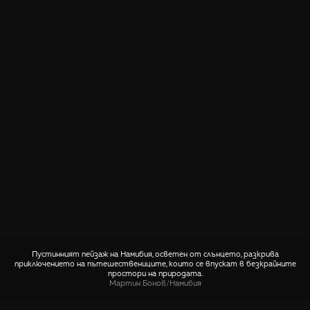
Пустинният пейзаж на Намибия, осветен от слънцето, разкрива
приключението на пътешествениците, които се впускат в безкрайните
простори на природата.
Мартин Бонов
/
Намибия
СПОДЕЛИ