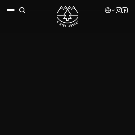
Select Language
Дестинации
Календар
Истории
Галерия
Блог
За нас
Контакти