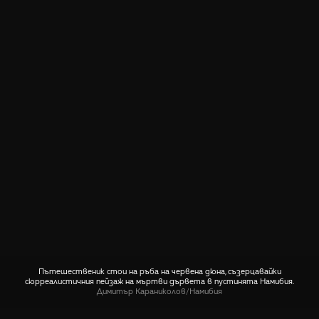
Пътешественик стои на ръба на червена дюна, съзерцавайки
сюрреалистичния пейзаж на мъртви дървета в пустинята Намибия.
Димитър Караниколов
/
Намибия
СПОДЕЛИ