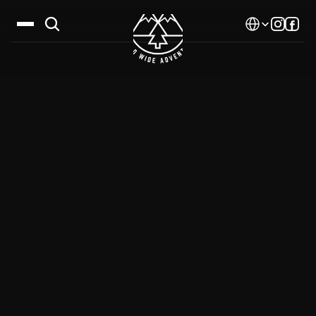
Select Language
Дестинации
Календар
Истории
Галерия
Блог
За нас
Контакти