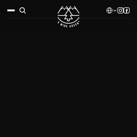
Select Language
Дестинации
Календар
Истории
Галерия
Блог
За нас
Контакти