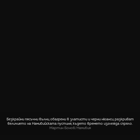
Безкрайни пясъчни вълни, обагрени в златисти и черни нюанси, разкриват
величието на Намибийската пустиня, където времето изглежда спряло.
Мартин Бонов
/
Намибия
СПОДЕЛИ