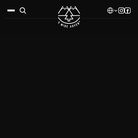
Select Language
Дестинации
Календар
Истории
Галерия
Блог
За нас
Контакти