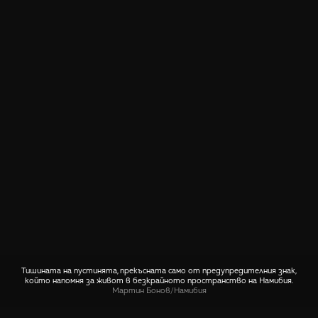
Тишината на пустинята, прекъсната само от предупредителния знак,
който напомня за живот в безкрайното пространство на Намибия.
Мартин Бонов
/
Намибия
СПОДЕЛИ