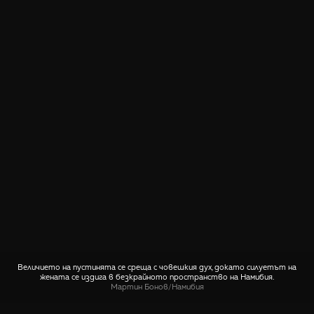
Величието на пустинята се среща с човешкия дух, докато силуетът на
жената се издига в безкрайното пространство на Намибия.
Мартин Бонов
/
Намибия
СПОДЕЛИ