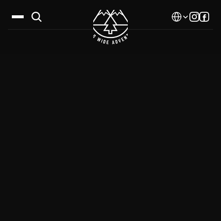
Select Language
Дестинации
Календар
Истории
Галерия
Блог
За нас
Контакти