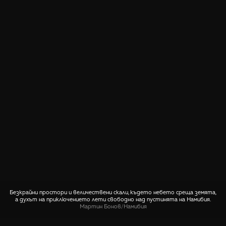
Безкрайни простори и величествени скали, където небето среща земята,
а духът на приключението лети свободно над пустинята на Намибия.
Мартин Бонов
/
Намибия
СПОДЕЛИ