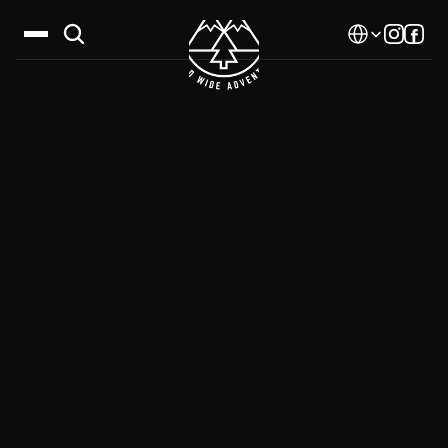
Select Language
Дестинации
Календар
Истории
Галерия
Блог
За нас
Контакти