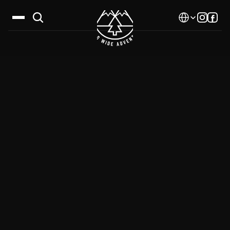
Select Language
Дестинации
Календар
Истории
Галерия
Блог
За нас
Контакти