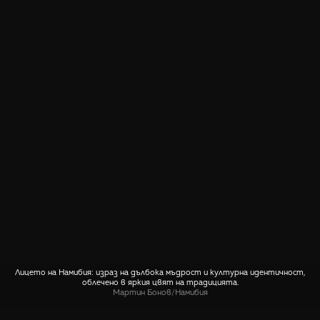
Лицето на Намибия: израз на дълбока мъдрост и културна идентичност,
облечено в яркия цвят на традицията.
Мартин Бонов
/
Намибия
СПОДЕЛИ