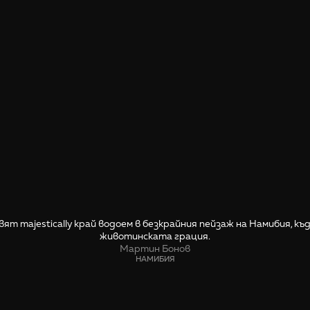
вят majestically край водоем в безкрайния пейзаж на Намибия, 
животинската грация.
Мартин Бонов
НАМИБИЯ
СПОДЕЛИ