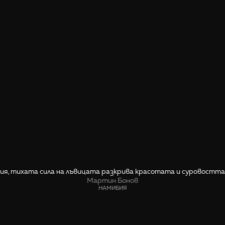
ия, тихата сила на лъвицата разкрива красотата и суровостта
Мартин Бонов
НАМИБИЯ
СПОДЕЛИ