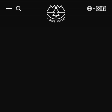
Select Language
Дестинации
Календар
Истории
Галерия
Блог
За нас
Контакти