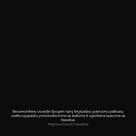
Величествени слонове бродят през безкрайни златисти равнини,
символизирайки устойчивостта на живота в суровата красота на
Намибия.
Мартин Бонов
/
Намибия
СПОДЕЛИ