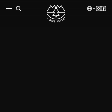
Select Language
Дестинации
Календар
Истории
Галерия
Блог
За нас
Контакти