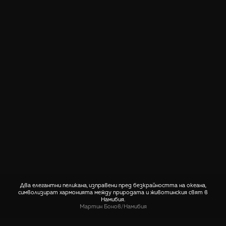
Два елегантни пеликана, изправени пред безкрайността на океана,
символизират хармонията между природата и животинския свят в
Намибия.
Мартин Бонов
/
Намибия
СПОДЕЛИ