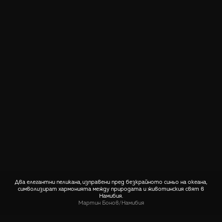
Два елегантни пеликана, изправени пред безкрайното синьо на океана,
символизират хармонията между природата и животинския свят в
Намибия.
Мартин Бонов
/
Намибия
СПОДЕЛИ