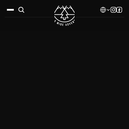
Select Language
Дестинации
Календар
Истории
Галерия
Блог
За нас
Контакти