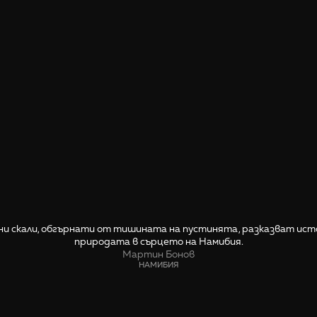
ни скали, обгърнати от тишината на пустинята, разказват ист
природата в сърцето на Намибия.
Мартин Бонов
НАМИБИЯ
СПОДЕЛИ