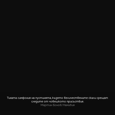
Тихата симфония на пустинята, където величествените скали срещат
следите от човешкото присъствие.
Мартин Бонов
/
Намибия
СПОДЕЛИ