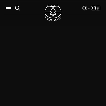
Select Language
Дестинации
Календар
Истории
Галерия
Блог
За нас
Контакти