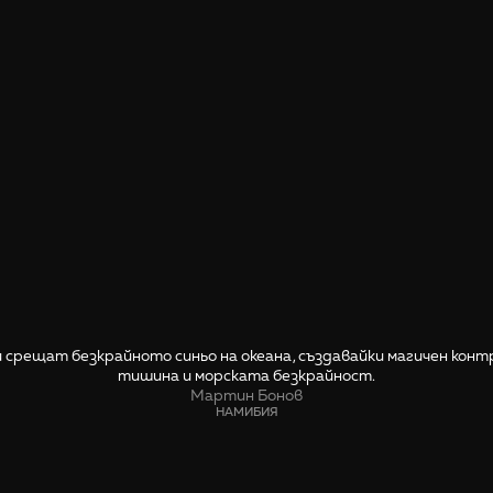
и срещат безкрайното синьо на океана, създавайки магичен кон
тишина и морската безкрайност.
Мартин Бонов
НАМИБИЯ
СПОДЕЛИ