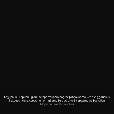
Безкрайни червени дюни се простират под безоблачното небе, създавайки
величествена симфония от цветове и форми в сърцето на Намибия.
Мартин Бонов
/
Намибия
СПОДЕЛИ