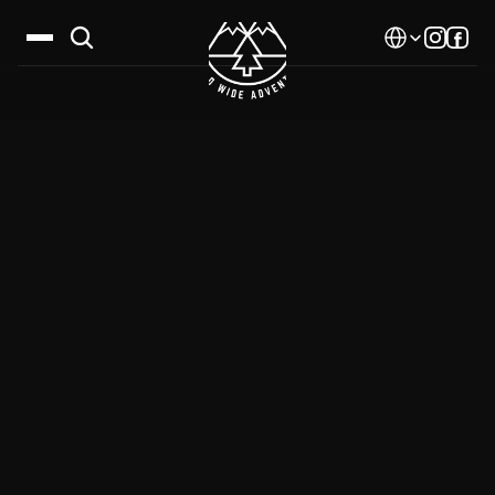
Select Language
Дестинации
Календар
Истории
Галерия
Блог
За нас
Контакти