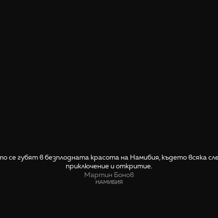
о се губят в безплодната красота на Намибия, където всяка сл
приключение и откритие.
Мартин Бонов
НАМИБИЯ
СПОДЕЛИ