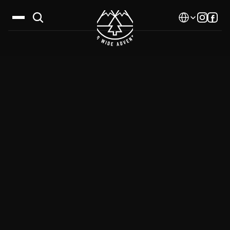
Select Language
Дестинации
Календар
Истории
Галерия
Блог
За нас
Контакти