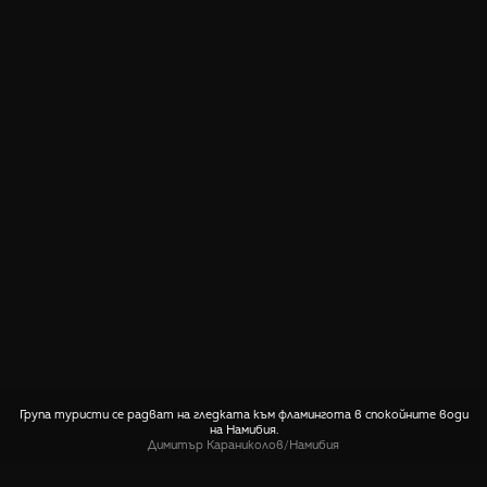
Група туристи се радват на гледката към фламингота в спокойните води
на Намибия.
Димитър Караниколов
/
Намибия
СПОДЕЛИ