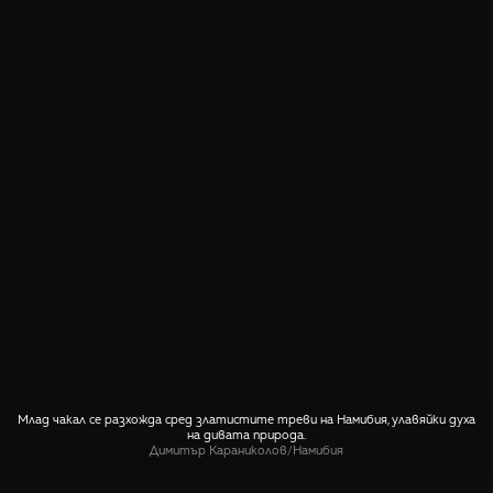
Млад чакал се разхожда сред златистите треви на Намибия, улавяйки духа
на дивата природа.
Димитър Караниколов
/
Намибия
СПОДЕЛИ