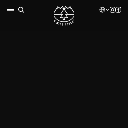
Select Language
Дестинации
Календар
Истории
Галерия
Блог
За нас
Контакти