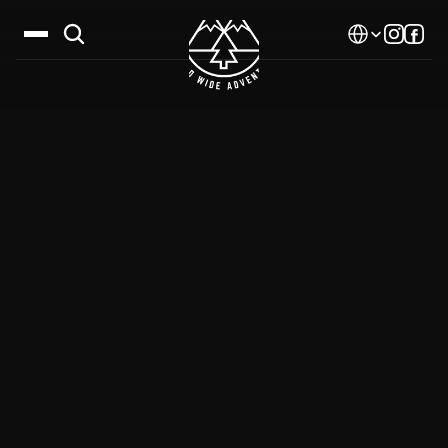
Select Language
Дестинации
Календар
Истории
Галерия
Блог
За нас
Контакти