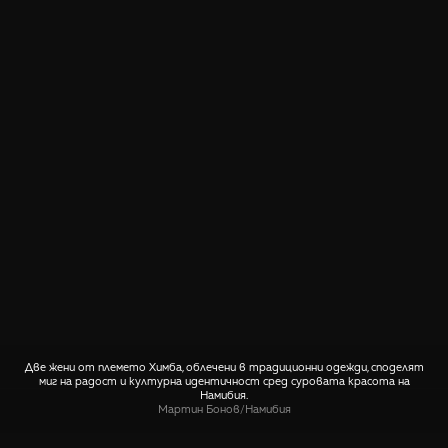
Две жени от племето Химба, облечени в традиционни одежди, споделят
миг на радост и културна идентичност сред суровата красота на
Намибия.
Мартин Бонов
/
Намибия
СПОДЕЛИ