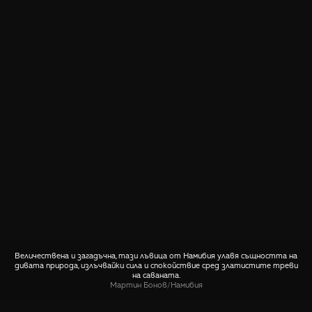
Величествена и загадъчна, тази лъвица от Намибия улавя същността на
дивата природа, излъчвайки сила и спокойствие сред златистите треви
на саваната.
Мартин Бонов
/
Намибия
СПОДЕЛИ