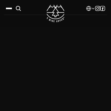
Select Language
Дестинации
Календар
Истории
Галерия
Блог
За нас
Контакти