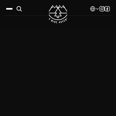
Select Language
Дестинации
Календар
Истории
Галерия
Блог
За нас
Контакти