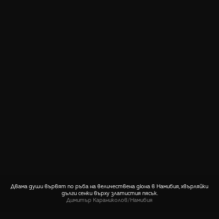
Двама души вървят по ръба на величествена дюна в Намибия, хвърляйки
дълги сенки върху златистия пясък.
Димитър Караниколов
/
Намибия
СПОДЕЛИ