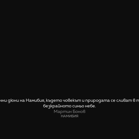
чни дюни на Намибия, където човекът и природата се сливат в т
безкрайното синьо небе.
Мартин Бонов
НАМИБИЯ
СПОДЕЛИ