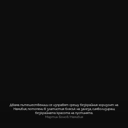
Двама пътешественици се изправят срещу безкрайния хоризонт на
Намибия, потопени в златистия блясък на залеза, символизиращ
безкрайната красота на пустинята.
Мартин Бонов
/
Намибия
СПОДЕЛИ