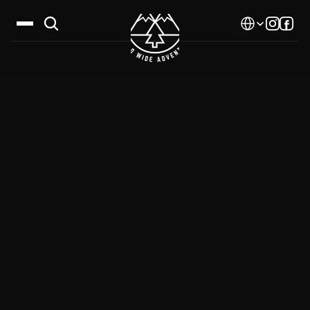
Select Language
Дестинации
Календар
Истории
Галерия
Блог
За нас
Контакти