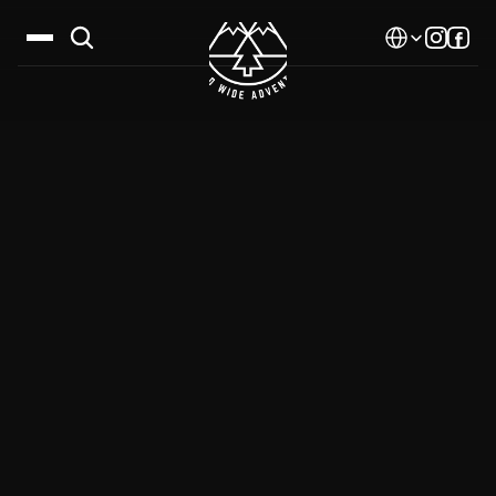
Select Language
Дестинации
Календар
Истории
Галерия
Блог
За нас
Контакти