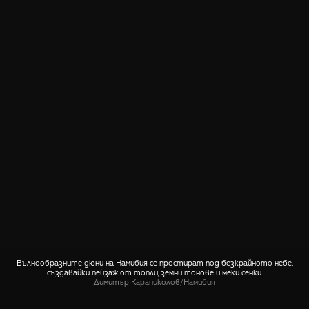
Вълнообразните дюни на Намибия се простират под безкрайното небе,
създавайки пейзаж от топли, земни тонове и меки сенки.
Димитър Караниколов
/
Намибия
СПОДЕЛИ