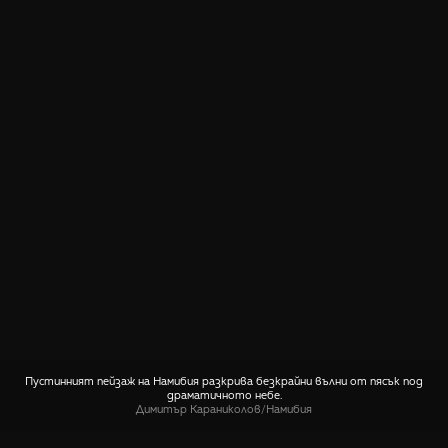
Пустинният пейзаж на Намибия разкрива безкрайни вълни от пясък под
драматичното небе.
Димитър Караниколов
/
Намибия
СПОДЕЛИ