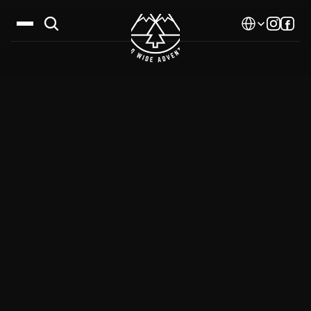
Select Language
Дестинации
Календар
Истории
Галерия
Блог
За нас
Контакти