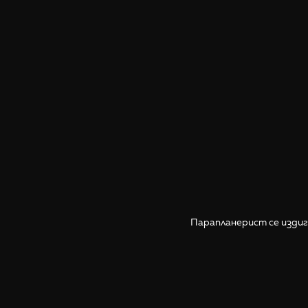
Парапланерист се издиг