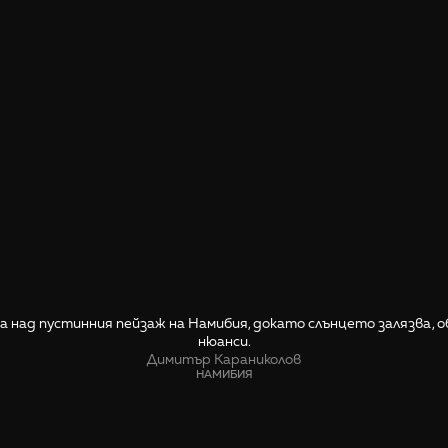
а над пустинния пейзаж на Намибия, докато слънцето залязва, о
нюанси.
Димитър Караниколов
НАМИБИЯ
СПОДЕЛИ