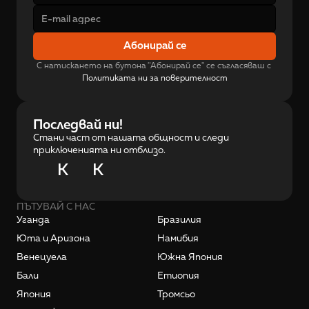
Абонирай се
С натискането на бутона "Абонирай се" се съгласяваш с 
Политиката ни за поверителност
Последвай ни!
Стани част от нашата общност и следи
приключенията ни отблизо.
K
K
ПЪТУВАЙ С НАС
Уганда
Бразилия
Юта и Аризона
Намибия
Венецуела
Южна Япония
Бали
Етиопия
Япония
Тромсьо