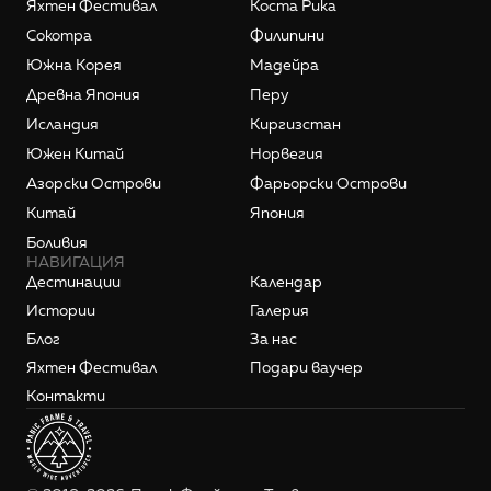
Яхтен Фестивал
Коста Рика
Сокотра
Филипини
Южна Корея
Мадейра
Древна Япония
Перу
Исландия
Киргизстан
Южен Китай
Норвегия
Азорски Острови
Фарьорски Острови
Китай
Япония
Боливия
НАВИГАЦИЯ
Дестинации
Календар
Истории
Галерия
Блог
За нас
Яхтен Фестивал
Подари ваучер
Контакти