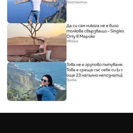
Константин
Да си сам никога не е било 
толкова свързващо – Singles 
Only в Мароко
Ивайла
Това не е групово пътуване. 
Това е среща със себе си (и с 
още 23 напълно непознати).
Галена