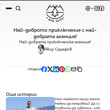
Select Language
Най-доброто приключение с най-
Дестинации
добрата агенция!
Най-добрата приключенска агенция!
Календар
Явор Сарафов
Истории
Галерия
СПОДЕЛИ
Блог
За нас
Контакти
Още истории
Най-мъжкото нещо, което 
можеш да направиш? Да си 
позволиш да избягаш - solo