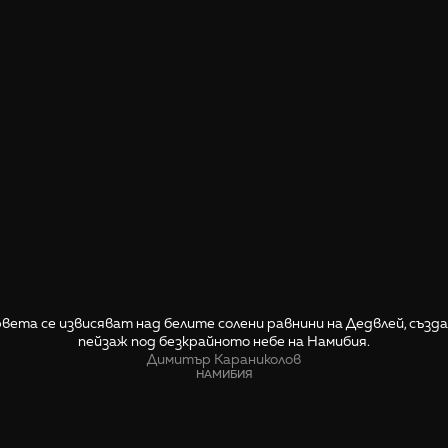
вета се извисяват над белите солени равнини на Дедвлей, съз
пейзаж под безкрайното небе на Намибия.
Димитър Караниколов
НАМИБИЯ
СПОДЕЛИ