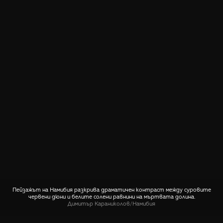
Пейзажът на Намибия разкрива драматичен контраст между суровите
червени дюни и белите солени равнини на мъртвата долина.
Димитър Караниколов
/
Намибия
СПОДЕЛИ