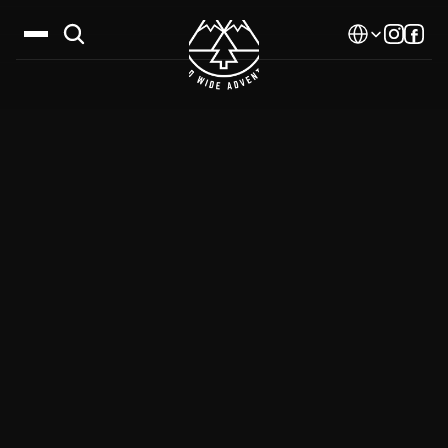
Select Language
Дестинации
Календар
Истории
Галерия
Блог
За нас
Контакти