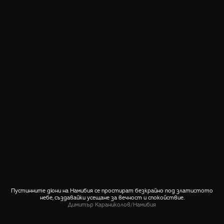
Пустинните дюни на Намибия се простират безкрайно под златистото
небе, създавайки усещане за вечност и спокойствие.
Димитър Караниколов
/
Намибия
СПОДЕЛИ