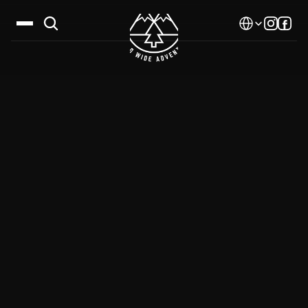
Select Language
Дестинации
Календар
Истории
Галерия
Блог
За нас
Контакти