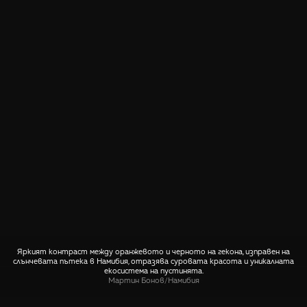
Яркият контраст между оранжевото и черното на гекона, изправен на
слънчевата пътека в Намибия, отразява суровата красота и уникалната
екосистема на пустинята.
Мартин Бонов
/
Намибия
СПОДЕЛИ