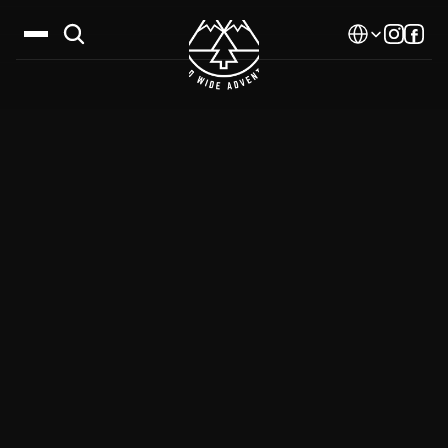
Select Language
Дестинации
Календар
Истории
Галерия
Блог
За нас
Контакти