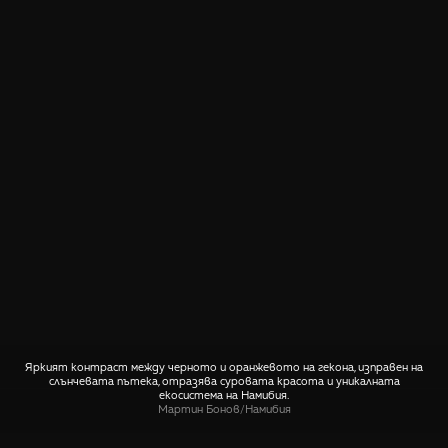
Яркият контраст между черното и оранжевото на гекона, изправен на
слънчевата пътека, отразява суровата красота и уникалната
екосистема на Намибия.
Мартин Бонов
/
Намибия
СПОДЕЛИ