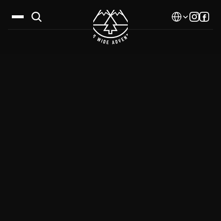
Select Language
Дестинации
Календар
Истории
Галерия
Блог
За нас
Контакти