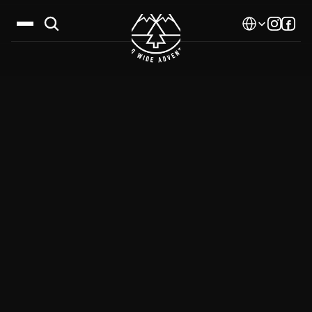
Select Language
Дестинации
Календар
Истории
Галерия
Блог
За нас
Контакти