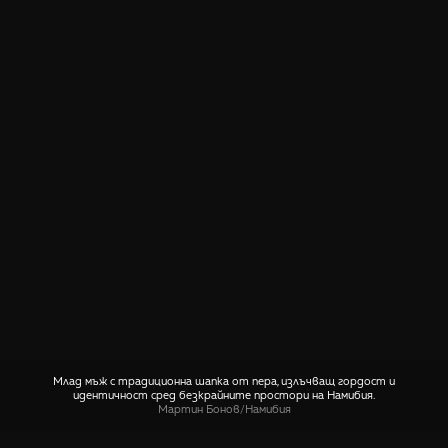
Млад мъж с традиционна шапка от пера, излъчващ гордост и
идентичност сред безкрайните простори на Намибия.
Мартин Бонов
/
Намибия
СПОДЕЛИ