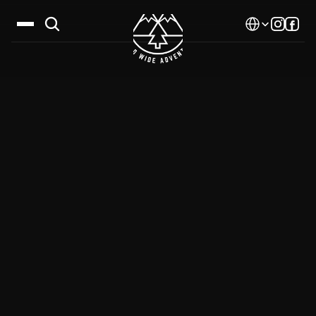
Select Language
Дестинации
Календар
Истории
Галерия
Блог
За нас
Контакти