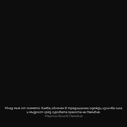
Млад мъж от племето Химба, облечен в традиционни одежди, излъчва сила
и мъдрост сред суровата красота на Намибия.
Мартин Бонов
/
Намибия
СПОДЕЛИ