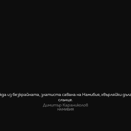
да из безкрайната, златиста савана на Намибия, хвърляйки дъл
слънце.
Димитър Караниколов
НАМИБИЯ
СПОДЕЛИ