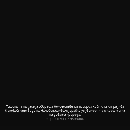
Тишината на залеза обгръща величествения носорог, който се отразява
в спокойните води на Намибия, символизирайки уязвимостта и красотата
на дивата природа.
Мартин Бонов
/
Намибия
СПОДЕЛИ