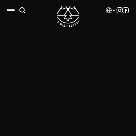
Select Language
Дестинации
Календар
Истории
Галерия
Блог
За нас
Контакти