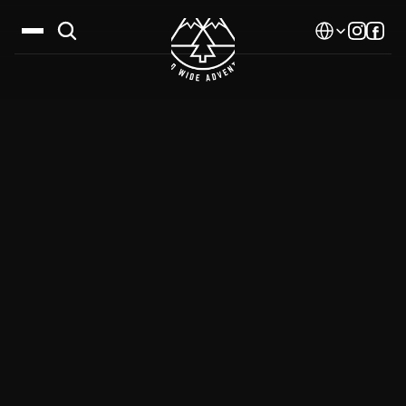
Select Language
Дестинации
Календар
Истории
Галерия
Блог
За нас
Контакти