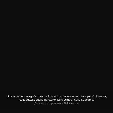
Тюлени се наслаждават на спокойствието на скалистия бряг в Намибия,
създавайки сцена на хармония и естествена красота.
Димитър Караниколов
/
Намибия
СПОДЕЛИ