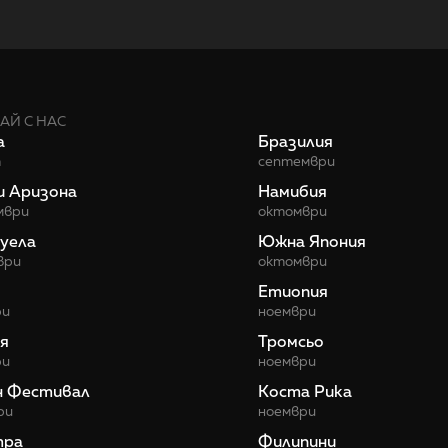
АЙ С НАС
а
Бразилия
т
септември
и Аризона
Намибия
мври
октомври
уела
Южна Япония
ври
октомври
Етиопия
ри
ноември
я
Тромсьо
ри
ноември
н Фестивал
Коста Рика
ри
ноември
тра
Филипини