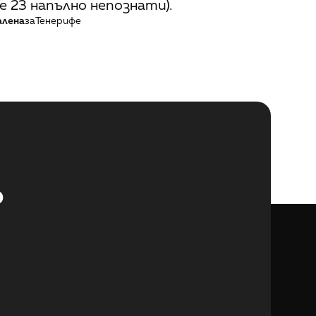
е 23 напълно непознати).
алена
за
Тенерифе
 