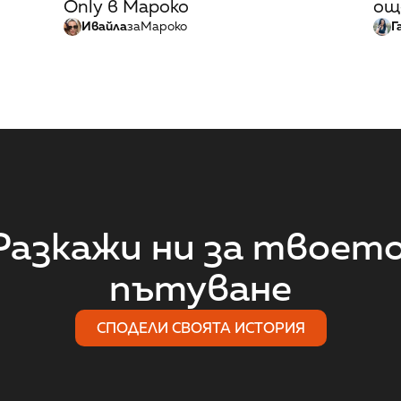
Only в Мароко
ощ
Ивайла
за
Мароко
Г
Разкажи ни за твоето
пътуване
СПОДЕЛИ СВОЯТА ИСТОРИЯ