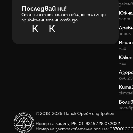
декем
Последвай ни!
Южна
Стани част от нашата общност и следи
март
приключенията ни отблизо.
K
K
Древн
април
Ислан
май
Южен
май
Азор
юли 20
Кита
oктом
Болив
ноемвр
© 2018-2026  Паник Фрейм енд Травел
Номер на лиценз: 
РК-01-8245 / 28.07.2022
Номер на застрахователна полица: 
0370010000