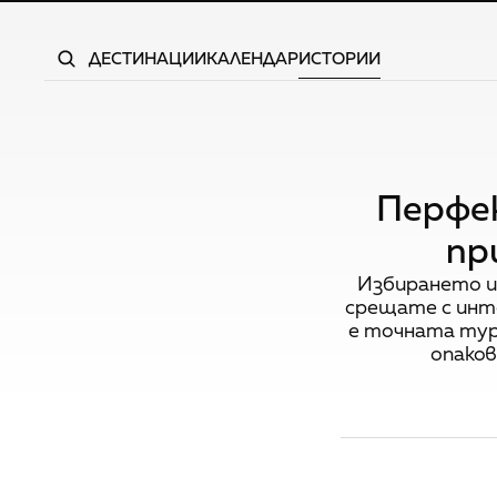
ДЕСТИНАЦИИ
КАЛЕНДАР
ИСТОРИИ
Перфе
пр
Избирането и
срещате с инте
е точната тур
опаков