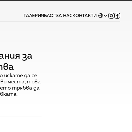
Select Language
ГАЛЕРИЯ
БЛОГ
ЗА НАС
КОНТАКТИ
ния за
тва
 искате да се
ови места, това
оето трябва да
ивката.