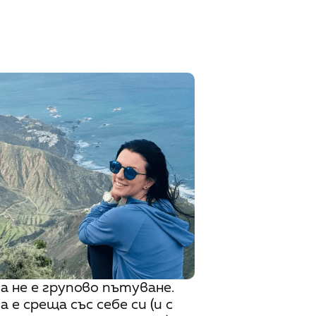
ва не е групово пътуване.
а е среща със себе си (и с