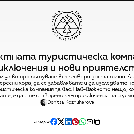
ктната туристическа компа
иключения и нови приятелс
м за второ пътуване вече говори достатъчно. Ако
ресни хора, да се забавлявате и да изследвате н
истическа компания за вас. Най-важното нещо, к
ате, е да сте отворени към приключенията и усм
Denitsa Kozhuharova
СПОДЕЛИ