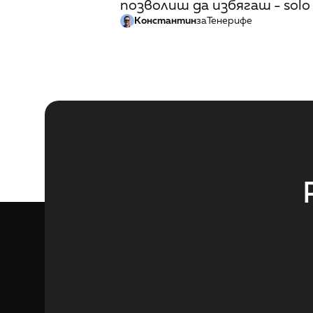
позволиш да избягаш - solo
Константин
за
Тенерифе