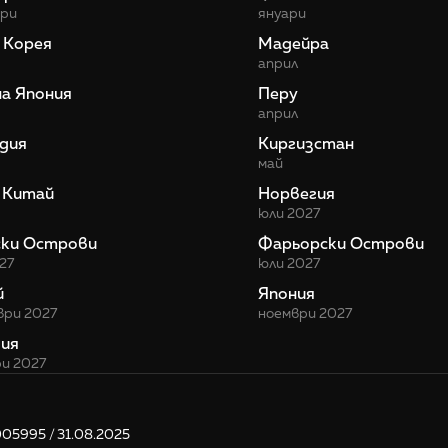
ври
януари
 Корея
Мадейра
април
а Япония
Перу
април
дия
Киргизстан
май
 Китай
Норвегия
юли 2027
ски Острови
Фарьорски Острови
27
юли 2027
й
Япония
ври 2027
ноември 2027
ия
и 2027
5995 / 31.08.2025