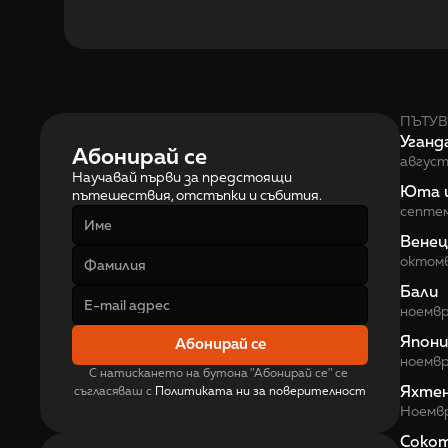
ПЪТУВ
Уганд
Абонирай се
авгус
Научавай първи за предстоящи 
Юта 
пътешествия, отстъпки и събития.
септе
Венец
октом
Бали
ноемв
Япони
Абонирай се
ноемв
С натискането на бутона "Абонирай се" се 
Яхте
съгласяваш с 
Политиката ни за поверителност
Ноемв
Соко