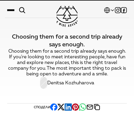
Select Language
Choosing them for a second trip already
Дестинации
says enough.
Choosing them for a second trip already says enough.
Календар
If you're looking to meet interesting people, have fun
and explore new places, this is the right travel
Истории
company for you. The most important thing to pack is
being open to adventure and a smile.
Галерия
Denitsa Kozhuharova
Блог
За нас
СПОДЕЛИ
Контакти