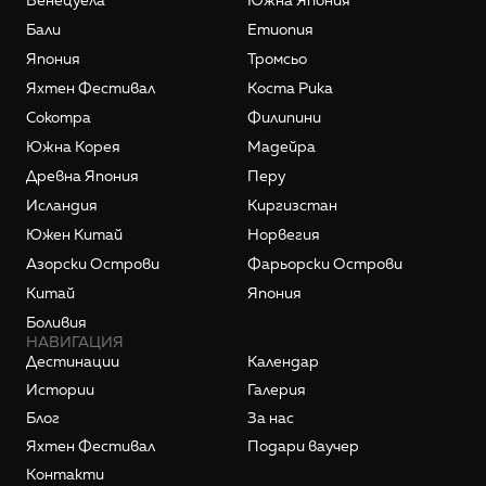
Венецуела
Южна Япония
Бали
Етиопия
Япония
Тромсьо
Яхтен Фестивал
Коста Рика
Сокотра
Филипини
Южна Корея
Мадейра
Древна Япония
Перу
Исландия
Киргизстан
Южен Китай
Норвегия
Азорски Острови
Фарьорски Острови
Китай
Япония
Боливия
НАВИГАЦИЯ
Дестинации
Календар
Истории
Галерия
Блог
За нас
Яхтен Фестивал
Подари ваучер
Контакти