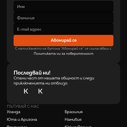
Абонирай се
С натискането на бутона "Абонирай се" се съгласяваш с 
Политиката ни за поверителност
Последвай ни!
Стани част от нашата общност и следи
приключенията ни отблизо.
K
K
ПЪТУВАЙ С НАС
Уганда
Бразилия
Юта и Аризона
Намибия