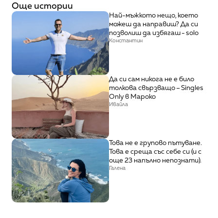
Още истории
Най-мъжкото нещо, което 
можеш да направиш? Да си 
позволиш да избягаш - solo
Константин
Да си сам никога не е било 
толкова свързващо – Singles 
Only в Мароко
Ивайла
Това не е групово пътуване. 
Това е среща със себе си (и с 
още 23 напълно непознати).
Галена