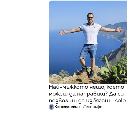
Най-мъжкото нещо, което
можеш да направиш? Да си
позволиш да избягаш - solo
Константин
за
Тенерифе