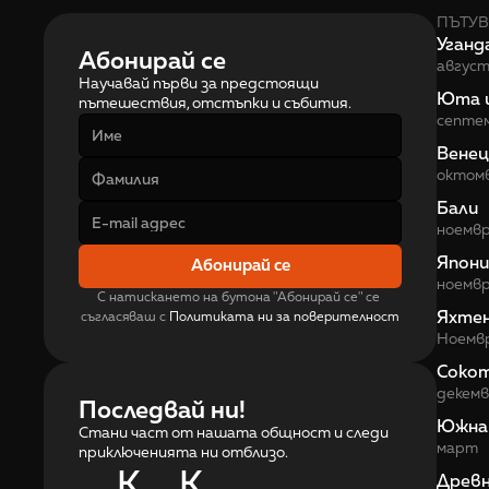
ПЪТУВ
Уганд
Абонирай се
авгус
Научавай първи за предстоящи 
Юта 
пътешествия, отстъпки и събития.
септе
Венец
октом
Бали
ноемв
Япони
Абонирай се
ноемв
С натискането на бутона "Абонирай се" се 
Яхте
съгласяваш с 
Политиката ни за поверителност
Ноемв
Соко
декем
Последвай ни!
Южна
Стани част от нашата общност и следи
март
приключенията ни отблизо.
K
K
Древн