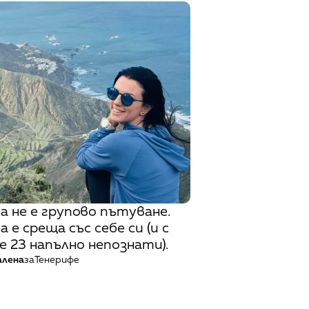
ва не е групово пътуване.
а е среща със себе си (и с
е 23 напълно непознати).
алена
за
Тенерифе