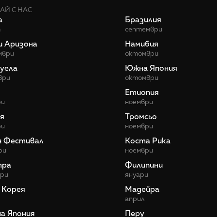
АЙ С НАС
а
Бразилия
т
септември
и Аризона
Намибия
мври
октомври
уела
Южна Япония
ври
октомври
Етиопия
ри
ноември
я
Тромсьо
ри
ноември
н Фестивал
Коста Рика
ри
ноември
тра
Филипини
ври
януари
 Корея
Мадейра
април
а Япония
Перу