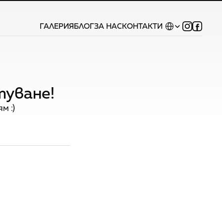
Select Language
ГАЛЕРИЯ
БЛОГ
ЗА НАС
КОНТАКТИ
туване!
м :)