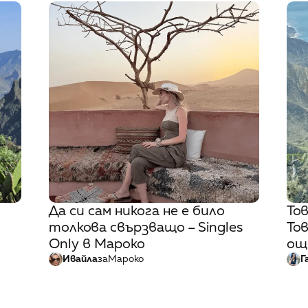
Да си сам никога не е било
То
толкова свързващо – Singles
Тов
Only в Мароко
ощ
Ивайла
за
Мароко
Г