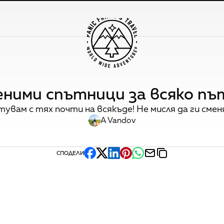
ними спътници за всяко пъ
увам с тях почти на всякъде! Не мисля да ги сменя
A Vandov
СПОДЕЛИ